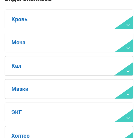
Кровь
Моча
Кал
Мазки
ЭКГ
Холтер